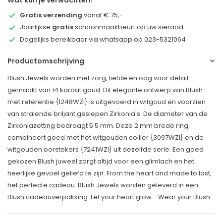
Wat kun je verwachten?
Gratis verzending
vanaf € 75,-
Jaarlijkse
gratis
schoonmaakbeurt op uw sieraad
Dagelijks bereikbaar via whatsapp op 023-5321064
Productomschrijving
Blush Jewels worden met zorg, liefde en oog voor detail
gemaakt van 14 karaat goud. Dit elegante ontwerp van Blush
met referentie {1248WZI} is uitgevoerd in witgoud en voorzien
van stralende briljant geslepen Zirkonia's. De diameter van de
Zirkoniazetting bedraagt 5.5 mm. Deze 2 mm brede ring
combineert goed met het witgouden collier {3097WZI} en de
witgouden oorstekers {7241WZI} uit dezelfde serie. Een goed
gekozen Blush juweel zorgt altijd voor een glimlach en het
heerlijke gevoel geliefd te zijn. From the heart and made to last,
het perfecte cadeau. Blush Jewels worden geleverd in een
Blush cadeauverpakking. Let your heart glow - Wear your Blush