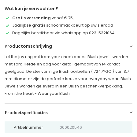
Wat kun je verwachten?
Gratis verzending
vanaf € 75,-
Jaarlijkse
gratis
schoonmaakbeurt op uw sieraad
Dagelijks bereikbaar via whatsapp op 023-5321064
Productomschrijving
Let the joy ring out from your cheekbones Blush jewels worden
met zorg, liefde en oog voor detail gemaakt van 14 karaat
geelgoud. De ster vormige Blush oorbellen { 7247YGO } van 3,7
mm diameter zijn de perfecte keuze voor everyday wear. Blush
Jewels worden geleverd in een Blush geschenkverpakking.
From the heart - Wear your Blush
Productspecificaties
Artikelnummer
000020546