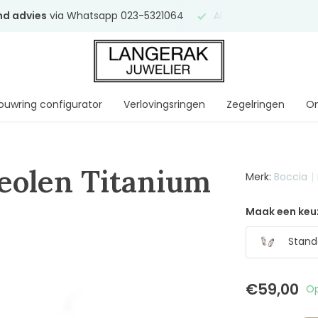
end advies
via Whatsapp 023-5321064
Al
ruim 75 jaar
uw ve
ouwring configurator
Verlovingsringen
Zegelringen
On
reolen Titanium
Merk:
Boccia
Maak een keu
Stand
€59,00
Op