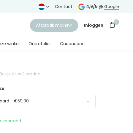
rtrouwde juwelier
Gratis verzending
Contact
vanaf € 75,-
4,9/5
@
Google
0
Afspraak maken?
Inloggen
ze winkel
Ons atelier
Cadeaubon
Bekijk alles Sieraden
Account aanmaken
ze:
aard - €59,00
 voorraad