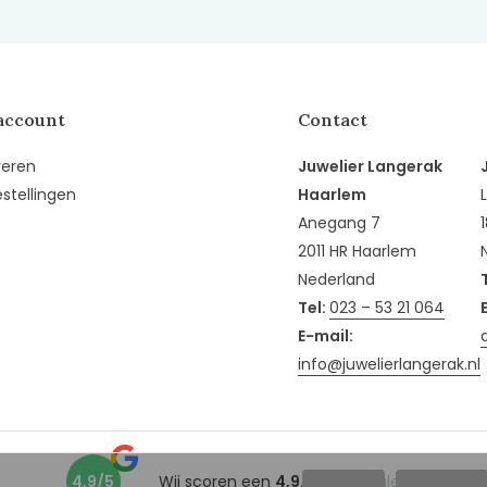
account
Contact
reren
Juwelier Langerak
estellingen
Haarlem
Anegang 7
2011 HR Haarlem
Nederland
Tel:
023 – 53 21 064
E-mail:
info@juwelierlangerak.nl
4,9/5
Wij scoren een
4,9/5
op
Google