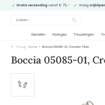
elier
Gratis verzending
vanaf € 75,-
Vraag
vrijblijv
Sieraden
Horloges
Trouwringen
Tr
Terug
Home
Boccia 05085-01, Creolen Titan...
Boccia 05085-01, C