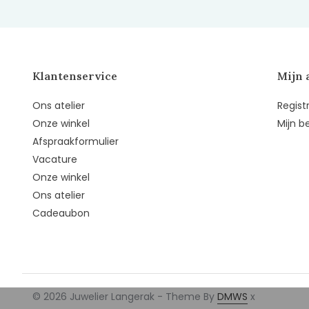
Klantenservice
Mijn 
Ons atelier
Regist
Onze winkel
Mijn b
Afspraakformulier
Vacature
Onze winkel
Ons atelier
Cadeaubon
© 2026 Juwelier Langerak - Theme By
DMWS
x