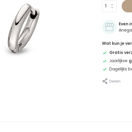
Even i
Anegan
Wat kun je v
Gratis ve
Jaarlijkse
g
Dagelijks 
Delen