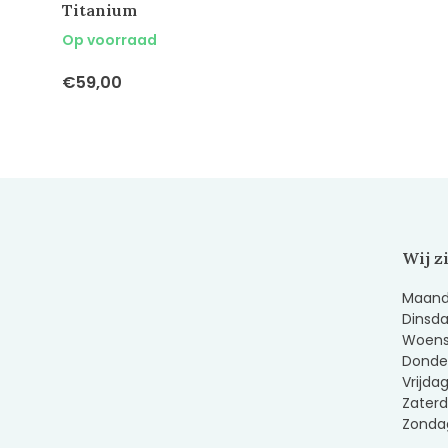
Titanium
Op voorraad
€59,00
Wij z
Maanda
Dinsda
Woens
Donder
Vrijda
Zaterd
Zondag