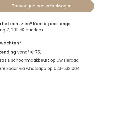
Toevoegen aan winkelwagen
n het echt zien? Kom bij ons langs
g 7, 2011 HR Haarlem
erwachten?
rzending
vanaf € 75,-
ratis
schoonmaakbeurt op uw sieraad
bereikbaar via whatsapp op 023-5321064