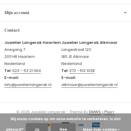
Mijn account
Contact
Juwelier Langerak Haarlem
Juwelier Langerak Alkmaar
Anegang 7
Langestraat 123
2011 HR Haarlem
1811 JE Alkmaar
Nederland
Nederland
Tel:
023 – 53 21 064
Tel:
072 - 512 1038
E-mail:
E-mail:
info@juwelierlangerak.nl
alkmaar@juwelierlangerak.nl
© 2026 Juwelier Langerak - Theme By
DMWS
x
Plus+
Wij slaan cookies op om onze website te verbeteren. Is dat
akkoord?
Ja
Nee
Meer over cookies »