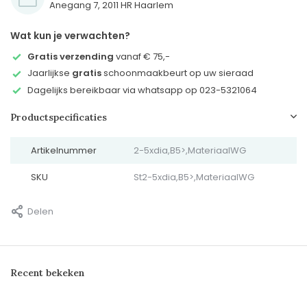
Anegang 7, 2011 HR Haarlem
Wat kun je verwachten?
Gratis verzending
vanaf € 75,-
Jaarlijkse
gratis
schoonmaakbeurt op uw sieraad
Dagelijks bereikbaar via whatsapp op 023-5321064
Productspecificaties
Artikelnummer
2-5xdia,B5>,MateriaalWG
SKU
St2-5xdia,B5>,MateriaalWG
Delen
Recent bekeken